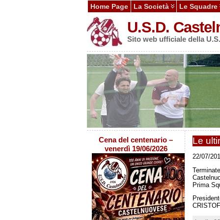
Home Page
La Società
Le Squadre
U.S.D. Castel
Sito web ufficiale della U.
Cena del centenario –
Le ult
venerdì 19/06/2026
22/07/201
Terminate
Castelnuo
Prima Squ
Presiden
CRISTOFA