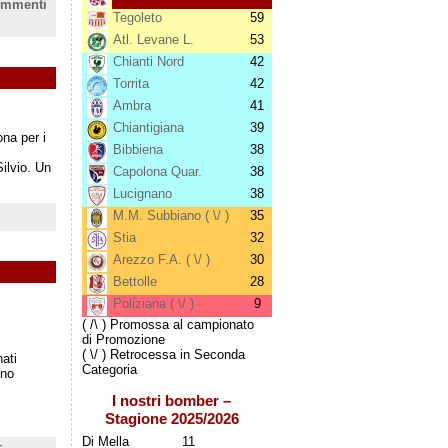
ommenti
Tegoleto
59
Atl. Levane L.
53
Chianti Nord
42
Torrita
42
Ambra
41
Chiantigiana
39
ona per i
Bibbiena
38
ilvio. Un
Capolona Quar.
38
Lucignano
38
M.M. Subbiano ( \/ )
35
Stia
32
Arezzo F.A. ( \/ )
30
Bettolle
28
Poliziana ( \/ )
9
( /\ ) Promossa al campionato
di Promozione
( \/ ) Retrocessa in Seconda
ati
Categoria
nno
I nostri bomber –
Stagione 2025/2026
Di Mella
11