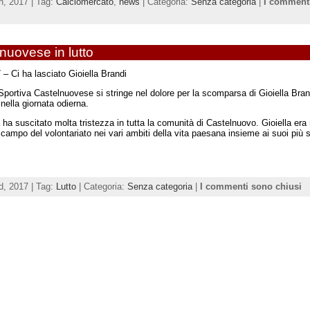
th, 2017 | Tag:
Calciomercato
,
news
| Categoria:
Senza categoria
|
I comment
nuovese in lutto
 – Ci ha lasciato Gioiella Brandi
Sportiva Castelnuovese si stringe nel dolore per la scomparsa di Gioiella Bran
nella giornata odierna.
a ha suscitato molta tristezza in tutta la comunità di Castelnuovo. Gioiella era
 campo del volontariato nei vari ambiti della vita paesana insieme ai suoi più st
rd, 2017 | Tag:
Lutto
| Categoria:
Senza categoria
|
I commenti sono chiusi