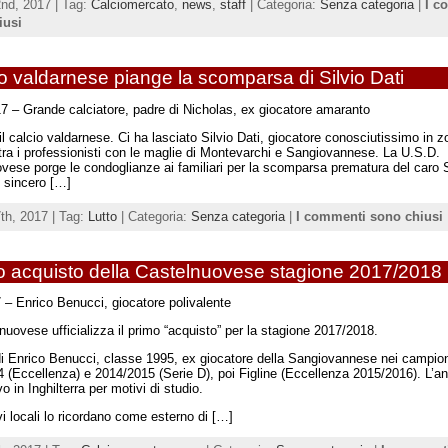
2nd, 2017 | Tag:
Calciomercato
,
news
,
staff
| Categoria:
Senza categoria
|
I c
iusi
cio valdarnese piange la scomparsa di Silvio Dati
7 – Grande calciatore, padre di Nicholas, ex giocatore amaranto
il calcio valdarnese. Ci ha lasciato Silvio Dati, giocatore conosciutissimo in z
 tra i professionisti con le maglie di Montevarchi e Sangiovannese. La U.S.D.
vese porge le condoglianze ai familiari per la scomparsa prematura del caro S
 sincero […]
7th, 2017 | Tag:
Lutto
| Categoria:
Senza categoria
|
I commenti sono chiusi
mo acquisto della Castelnuovese stagione 2017/2018
 – Enrico Benucci, giocatore polivalente
nuovese ufficializza il primo “acquisto” per la stagione 2017/2018.
 di Enrico Benucci, classe 1995, ex giocatore della Sangiovannese nei campion
 (Eccellenza) e 2014/2015 (Serie D), poi Figline (Eccellenza 2015/2016). L’a
 in Inghilterra per motivi di studio.
vi locali lo ricordano come esterno di […]