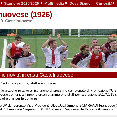
Stagione 2025/2026
Multimedia
Dove Siamo
Curiosità
nuovese (1926)
S.D. Castelnuovese
ime novità in casa Castelnuovese
7 – Organigramma, staff e nuovi arrivi
 le pratiche relative all’iscrizione al prossimo campionato di Promozione,l’U.S
vese comunica il proprio organigramma e lo staff per la stagione 2017/2018 si
adra che per la Juniores.
te BALDI Lorenzo Vice-Presidenti BECUCCI Simone SCIARRADI Francesco 
RI Emanuele Segretario BONI Gabriele Responsabile Pizzeria Amaranto [