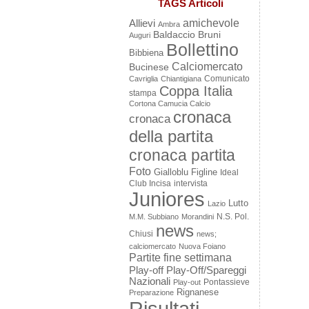
TAGS Articoli
amichevole
Allievi
Ambra
Baldaccio Bruni
Auguri
Bollettino
Bibbiena
Calciomercato
Bucinese
Comunicato
Cavriglia
Chiantigiana
Coppa Italia
stampa
Cortona Camucia Calcio
cronaca
cronaca
della partita
cronaca partita
Foto
Gialloblu Figline
Ideal
Club Incisa
intervista
Juniores
Lutto
Lazio
N.S. Pol.
M.M. Subbiano
Morandini
news
Chiusi
news;
calciomercato
Nuova Foiano
Partite fine settimana
Play-off
Play-Off/Spareggi
Nazionali
Pontassieve
Play-out
Rignanese
Preparazione
Risultati