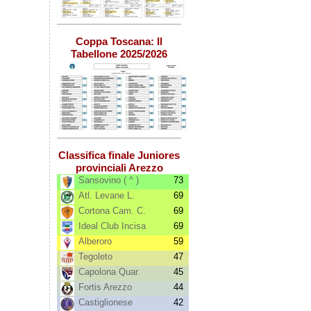
Coppa Toscana: Il
Tabellone 2025/2026
Classifica finale Juniores
provinciali Arezzo
Sansovino ( ^ )
73
Atl. Levane L.
69
Cortona Cam. C.
69
Ideal Club Incisa
69
Alberoro
59
Tegoleto
47
Capolona Quar.
45
Fortis Arezzo
44
Castiglionese
42