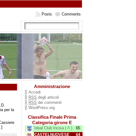
Posts
Comments
Amministrazione
Accedi
RSS
degli articoli
RSS
dei commenti
.D.
WordPress.org
a per la
Classifica Finale Prima
Categoria girone E
Cassiere
…]
Ideal Club Incisa ( /\ )
65
CASTELNUOVESE
64