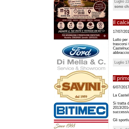
Luglio 2
sono ch
Il cal
17/07/201
Lutto per 
trascorsi
Castelnuo
abbraccio
Luglio 1
Il pri
6/07/2017
La Castel
Si tratta
2013/2014
successivo
Gli sporti