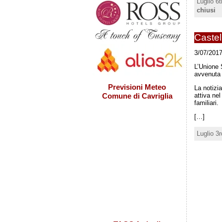
Luglio 6
chiusi
Castel
3/07/2017
L’Unione 
avvenuta 
Previsioni Meteo
La notizi
attiva nel
Comune di Cavriglia
familiari.
[…]
Luglio 3