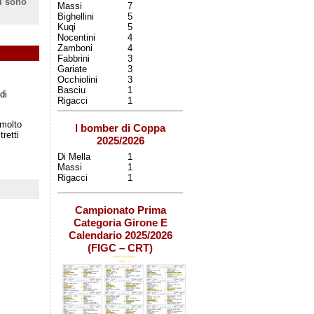
i sono
Massi
7
Bighellini
5
Kuqi
5
Nocentini
4
Zamboni
4
Fabbrini
3
Gariate
3
Occhiolini
3
Basciu
1
di
Rigacci
1
 molto
I bomber di Coppa
retti
2025/2026
Di Mella
1
Massi
1
Rigacci
1
Campionato Prima
Categoria Girone E
Calendario 2025/2026
(FIGC – CRT)