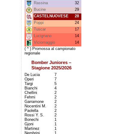
Rassina
32
Bucine
29
CASTELNUOVESE
28
Poppi
24
Tuscar
17
Lucignano
14
Viciomaggio
14
( ^ ) Promossa al campionato
regionale
Bomber Juniores –
Stagione 2025/2026
De Lucia
7
Operi
7
Targi
5
Bianchi
4
Chellini
2
Fehmi
2
Garramone
2
Nocentini M.
2
Paolella
2
Rossi Y. S.
2
Bonechi
1
Gjoni
1
Martinez
1
Nembrini
1