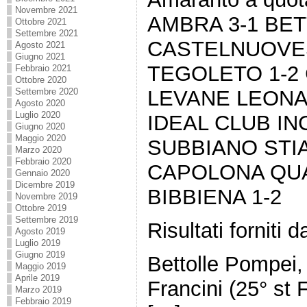
Novembre 2021
AMBRA 3-1 BE
Ottobre 2021
Settembre 2021
CASTELNUOVES
Agosto 2021
Giugno 2021
TEGOLETO 1-2 
Febbraio 2021
Ottobre 2020
LEVANE LEONA
Settembre 2020
Agosto 2020
Luglio 2020
IDEAL CLUB INC
Giugno 2020
Maggio 2020
SUBBIANO STIA
Marzo 2020
Febbraio 2020
CAPOLONA QUA
Gennaio 2020
Dicembre 2019
BIBBIENA 1-2
Novembre 2019
Ottobre 2019
Settembre 2019
Risultati forniti
Agosto 2019
Luglio 2019
Giugno 2019
Bettolle Pompei, 
Maggio 2019
Aprile 2019
Francini (25° st 
Marzo 2019
Febbraio 2019