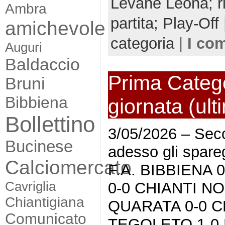
Levane Leona; ri
Ambra
partita; Play-Off
amichevole
categoria
|
I co
Auguri
Baldaccio
Prima Catego
Bruni
Bibbiena
giornata (ult
Bollettino
3/05/2026 – Sec
Bucinese
adesso gli spar
Calciomercato
F.A. BIBBIENA
Cavriglia
0-0 CHIANTI 
Chiantigiana
QUARATA 0-0 C
Comunicato
TEGOLETO 1-0