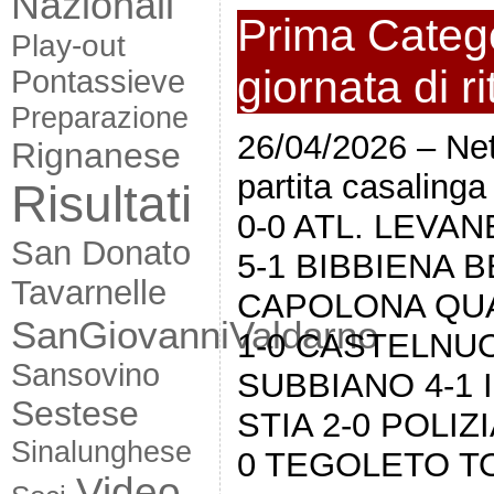
Nazionali
Prima Catego
Play-out
giornata di r
Pontassieve
Preparazione
26/04/2026 – Nett
Rignanese
partita casali
Risultati
0-0 ATL. LEVA
San Donato
5-1 BIBBIENA B
Tavarnelle
CAPOLONA QUA
SanGiovanniValdarno
1-0 CASTELNU
Sansovino
SUBBIANO 4-1 
Sestese
STIA 2-0 POLIZ
Sinalunghese
0 TEGOLETO TO
Video