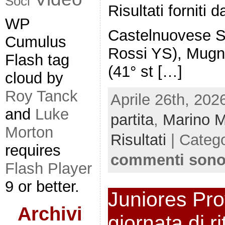
Soci
Risultati forniti
WP
Castelnuovese Si
Cumulus
Rossi YS), Mugna
Flash tag
(41° st […]
cloud by
Roy Tanck
Aprile 26th, 202
and
Luke
partita
,
Marino M
Morton
Risultati
| Categ
requires
commenti sono
Flash Player
9 or better.
Juniores Prov
Archivi
giornata di r