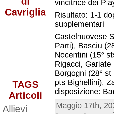
di
vincitrice dei Pl
Cavriglia
Risultato: 1-1 do
supplementari
Castelnuovese S
Parti), Basciu (28
Nocentini (15° st
Rigacci, Gariate 
Borgogni (28° st 
pts Bighellini), 
TAGS
disposizione: Bar
Articoli
Maggio 17th, 20
Allievi