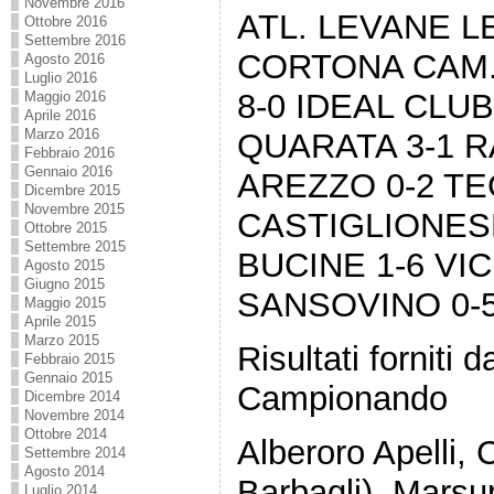
Novembre 2016
ATL. LEVANE L
Ottobre 2016
Settembre 2016
CORTONA CAM.
Agosto 2016
Luglio 2016
8-0 IDEAL CLU
Maggio 2016
Aprile 2016
Marzo 2016
QUARATA 3-1 R
Febbraio 2016
Gennaio 2016
AREZZO 0-2 T
Dicembre 2015
Novembre 2015
CASTIGLIONES
Ottobre 2015
Settembre 2015
BUCINE 1-6 VI
Agosto 2015
Giugno 2015
SANSOVINO 0-
Maggio 2015
Aprile 2015
Marzo 2015
Risultati forniti
Febbraio 2015
Gennaio 2015
Campionando
Dicembre 2014
Novembre 2014
Ottobre 2014
Alberoro Apelli,
Settembre 2014
Agosto 2014
Barbagli), Marsup
Luglio 2014