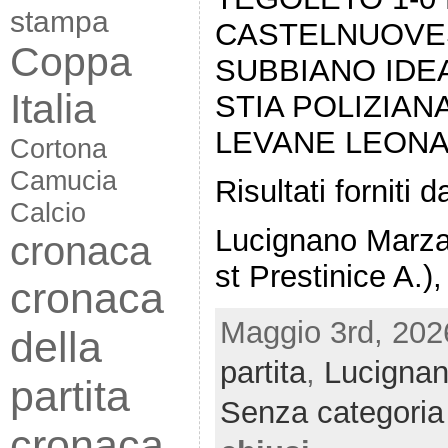
stampa
CASTELNUOVES
Coppa
SUBBIANO IDEA
Italia
STIA POLIZIANA
LEVANE LEONA 
Cortona
Camucia
Risultati forniti
Calcio
Lucignano Marzan
cronaca
st Prestinice A.)
cronaca
Maggio 3rd, 202
della
partita
,
Lucigna
partita
Senza categoria
cronaca