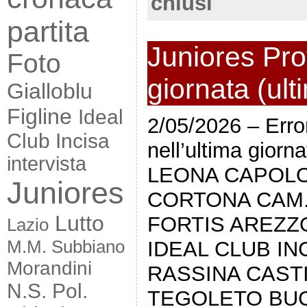
chiusi
partita
Juniores Prov
Foto
giornata (ult
Gialloblu
Figline
Ideal
2/05/2026 – Error
Club Incisa
nell’ultima gior
intervista
LEONA CAPOLO
Juniores
CORTONA CAM. 
Lutto
FORTIS AREZZ
Lazio
M.M. Subbiano
IDEAL CLUB IN
Morandini
RASSINA CASTI
N.S. Pol.
TEGOLETO BUC