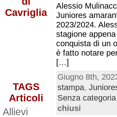
di
Alessio Mulinacci
Cavriglia
Juniores amarant
2023/2024. Aless
stagione appena 
conquista di un 
è fatto notare pe
[…]
Giugno 8th, 202
TAGS
stampa
,
Juniore
Articoli
Senza categoria
chiusi
Allievi