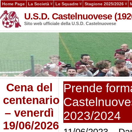
Home Page
La Società
Le Squadre
Stagione 2025/2026
U.S.D. Castelnuovese (192
Sito web ufficiale della U.S.D. Castelnuovese
Cena del
Prende form
centenario
Castelnuove
– venerdì
2023/2024
19/06/2026
11/06/2023 – Dani