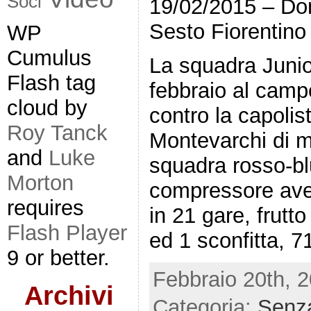
Soci
19/02/2015 – Dom
Sesto Fiorentino
WP
Cumulus
La squadra Junio
Flash tag
febbraio al campo
cloud by
contro la capolis
Roy Tanck
Montevarchi di m
and
Luke
squadra rosso-blu
Morton
compressore aven
requires
in 21 gare, frutto
Flash Player
ed 1 sconfitta, 7
9 or better.
Febbraio 20th, 2
Archivi
Categoria:
Senza