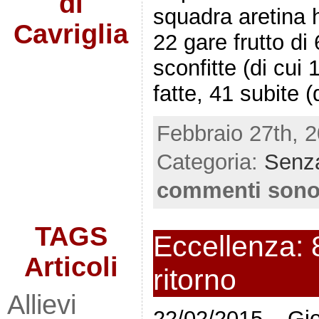
di
squadra aretina h
Cavriglia
22 gare frutto di 
sconfitte (di cui 
fatte, 41 subite (
Febbraio 27th, 2
Categoria:
Senza
commenti sono
TAGS
Eccellenza: 8
Articoli
ritorno
Allievi
22/02/2015 – Gio