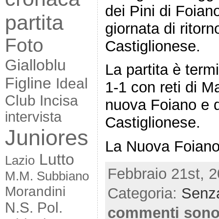
dei Pini di Foiano
partita
giornata di rito
Foto
Castiglionese.
Gialloblu
La partita è termi
Figline
Ideal
1-1 con reti di 
Club Incisa
nuova Foiano e d
intervista
Castiglionese.
Juniores
La Nuova Foiano
Lutto
Lazio
Febbraio 21st, 2
M.M. Subbiano
Morandini
Categoria:
Senza
N.S. Pol.
commenti sono