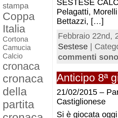
SESTESE CALCIO
stampa
Pelagatti, Morelli
Coppa
Bettazzi, […]
Italia
Febbraio 22nd, 
Cortona
Sestese
| Categ
Camucia
Calcio
commenti sono
cronaca
Anticipo 8ª g
cronaca
della
21/02/2015 – Par
Castiglionese
partita
Si è giocata oggi
cronaca