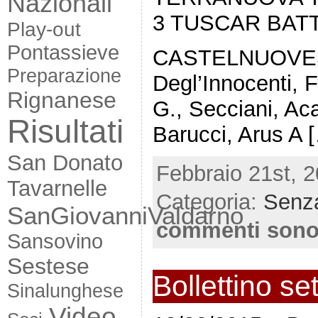
Nazionali
3 TUSCAR BATT
Play-out
Pontassieve
CASTELNUOVESE
Preparazione
Degl’Innocenti, 
Rignanese
G., Secciani, Ac
Risultati
Barucci, Arus A 
San Donato
Febbraio 21st, 2
Tavarnelle
Categoria:
Senza
SanGiovanniValdarno
commenti sono
Sansovino
Sestese
Bollettino se
Sinalunghese
Video