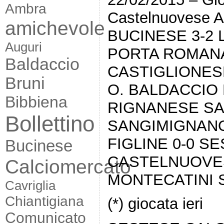
Ambra
Castelnuovese 
amichevole
BUCINESE 3-2
Auguri
PORTA ROMANA
Baldaccio
CASTIGLIONESE
Bruni
O. BALDACCIO 
Bibbiena
RIGNANESE SA
Bollettino
SANGIMIGNANO
FIGLINE 0-0 S
Bucinese
CASTELNUOVES
Calciomercato
MONTECATINI 
Cavriglia
Chiantigiana
(*) giocata ieri
Comunicato