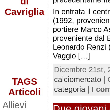
di
Cavriglia
In entrata il cen
(1992, provenient
portiere Marco A
proveniente dal B
Leonardo Renzi (
Vaggio […]
Dicembre 21st, 
calciomercato
| 
TAGS
categoria
|
I co
Articoli
Allievi
Due giovani 