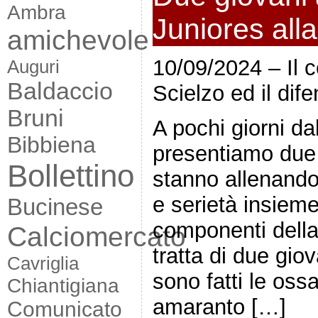
Ambra
Juniores all
amichevole
10/09/2024 – Il 
Auguri
Baldaccio
Scielzo ed il dif
Bruni
A pochi giorni da
Bibbiena
presentiamo due 
Bollettino
stanno allenand
e serietà insieme a
Bucinese
componenti della
Calciomercato
tratta di due gio
Cavriglia
sono fatti le oss
Chiantigiana
amaranto […]
Comunicato