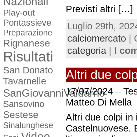
Nazionali
Previsti altri […]
Play-out
Pontassieve
Luglio 29th, 202
Preparazione
calciomercato
| 
Rignanese
categoria
|
I co
Risultati
San Donato
Altri due col
Tavarnelle
17/07/2024 – Tes
SanGiovanniValdarno
Matteo Di Mella
Sansovino
Sestese
Altri due colpi in
Sinalunghese
Castelnuovese. E
Video