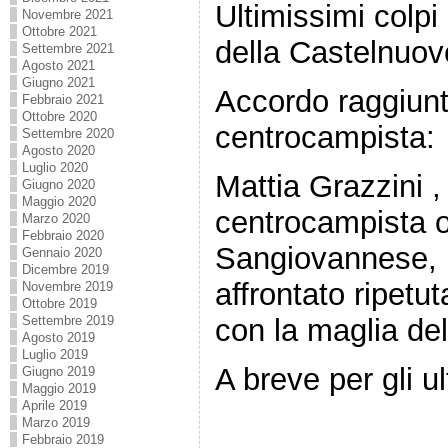
Ultimissimi colpi
Novembre 2021
Ottobre 2021
della Castelnuo
Settembre 2021
Agosto 2021
Giugno 2021
Accordo raggiunt
Febbraio 2021
Ottobre 2020
centrocampista:
Settembre 2020
Agosto 2020
Luglio 2020
Mattia Grazzini ,
Giugno 2020
Maggio 2020
centrocampista o
Marzo 2020
Febbraio 2020
Sangiovannese, 
Gennaio 2020
Dicembre 2019
affrontato ripet
Novembre 2019
Ottobre 2019
con la maglia de
Settembre 2019
Agosto 2019
Luglio 2019
A breve per gli ul
Giugno 2019
Maggio 2019
Aprile 2019
Marzo 2019
Febbraio 2019