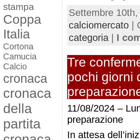
stampa
Settembre 10th,
Coppa
calciomercato
| 
Italia
categoria
|
I co
Cortona
Camucia
Tre conferme
Calcio
pochi giorni d
cronaca
preparazion
cronaca
della
11/08/2024 – Lune
preparazione
partita
In attesa dell’ini
cronaca