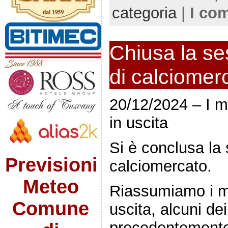
categoria
|
I co
Chiusa la se
di calciomer
20/12/2024 – I m
in uscita
Si è conclusa la 
Previsioni
calciomercato.
Meteo
Riassumiamo i mo
Comune
uscita, alcuni de
precedentement