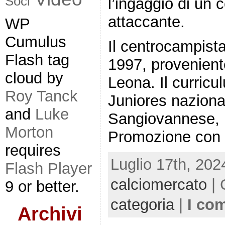
Soci
l’ingaggio di un 
attaccante.
WP
Cumulus
Il centrocampist
Flash tag
1997, provenient
cloud by
Leona. Il curricu
Roy Tanck
Juniores naziona
and
Luke
Sangiovannese, p
Morton
Promozione con l
requires
Luglio 17th, 202
Flash Player
calciomercato
| 
9 or better.
categoria
|
I co
Archivi