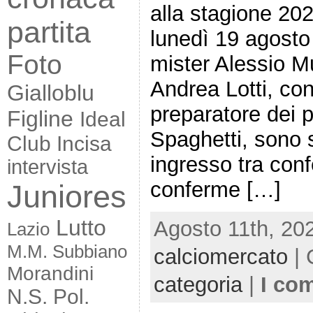
alla stagione 202
partita
lunedì 19 agosto
Foto
mister Alessio Mu
Andrea Lotti, co
Gialloblu
preparatore dei p
Figline
Ideal
Spaghetti, sono sta
Club Incisa
ingresso tra con
intervista
conferme […]
Juniores
Lutto
Agosto 11th, 20
Lazio
M.M. Subbiano
calciomercato
| 
Morandini
categoria
|
I co
N.S. Pol.