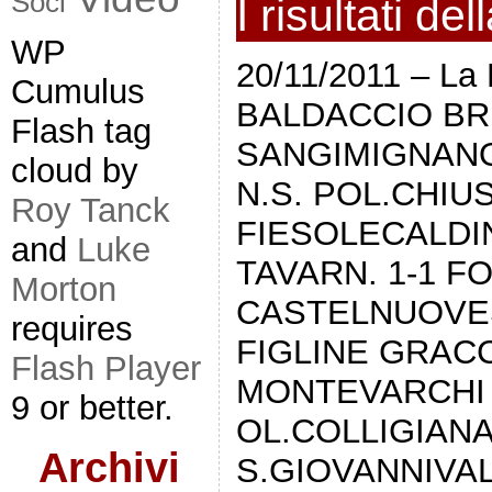
Soci
I risultati de
WP
20/11/2011 – La 
Cumulus
BALDACCIO BR
Flash tag
SANGIMIGNANO
cloud by
N.S. POL.CHIUS
Roy Tanck
FIESOLECALDI
and
Luke
TAVARN. 1-1 F
Morton
CASTELNUOVES
requires
FIGLINE GRACC
Flash Player
MONTEVARCHI 
9 or better.
OL.COLLIGIANA
Archivi
S.GIOVANNIVAL