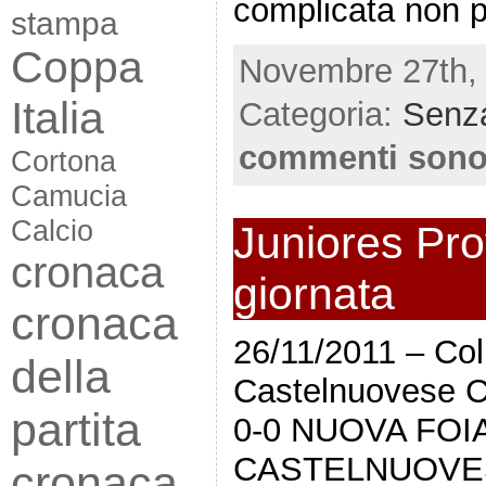
complicata non p
stampa
Coppa
Novembre 27th, 
Italia
Categoria:
Senza
commenti sono
Cortona
Camucia
Calcio
Juniores Prov
cronaca
giornata
cronaca
26/11/2011 – Col
della
Castelnuovese
partita
0-0 NUOVA FO
CASTELNUOVES
cronaca