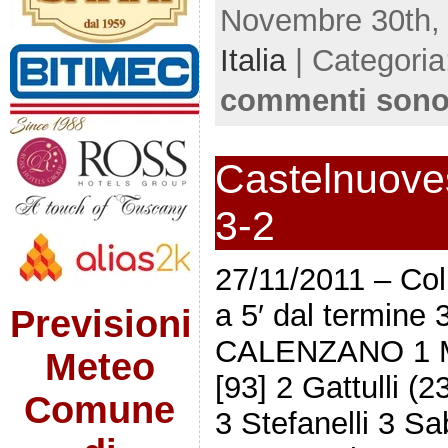
Novembre 30th, 
Italia
| Categori
commenti sono
Castelnuove
3-2
27/11/2011 – Coll
a 5′ dal termi
Previsioni
CALENZANO 1 Mo
Meteo
[93] 2 Gattulli (2
Comune
3 Stefanelli 3 Sa