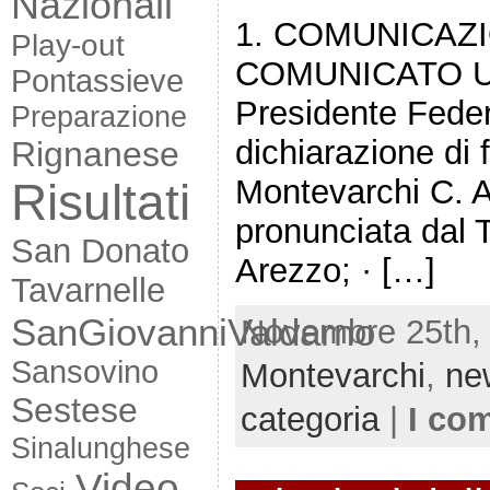
Nazionali
1. COMUNICAZIO
Play-out
COMUNICATO UFF
Pontassieve
Presidente Feder
Preparazione
dichiarazione di 
Rignanese
Montevarchi C. A.
Risultati
pronunciata dal T
San Donato
Arezzo; · […]
Tavarnelle
SanGiovanniValdarno
Novembre 25th, 
Sansovino
Montevarchi
,
ne
Sestese
categoria
|
I co
Sinalunghese
Video