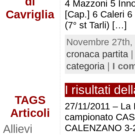
di
4 Mazzoni 5 Inn
Cavriglia
[Cap.] 6 Caleri 6 
(7° st Tarli) […]
Novembre 27th, 
cronaca partita
|
categoria
|
I co
I risultati de
TAGS
27/11/2011 – La 
Articoli
campionato C
CALENZANO 3-
Allievi