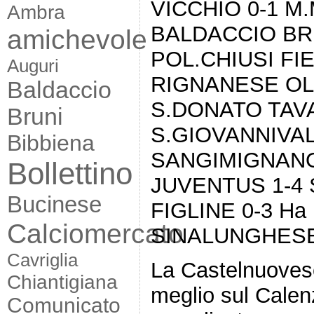
VICCHIO 0-1 M
Ambra
BALDACCIO BRU
amichevole
POL.CHIUSI FI
Auguri
RIGNANESE OL.
Baldaccio
S.DONATO TAV
Bruni
S.GIOVANNIVAL
Bibbiena
SANGIMIGNANO
Bollettino
JUVENTUS 1-4 
Bucinese
FIGLINE 0-3 Ha 
Calciomercato
SINALUNGHES
Cavriglia
La Castelnuovese
Chiantigiana
meglio sul Cale
Comunicato