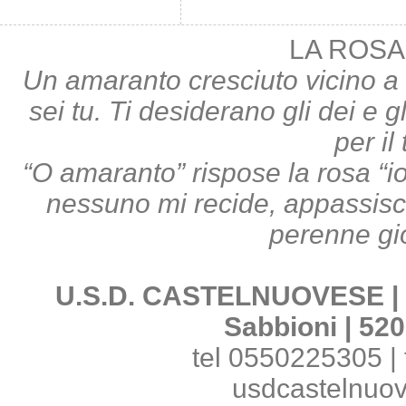
LA ROSA
Un amaranto cresciuto vicino a 
sei tu. Ti desiderano gli dei e gl
per il
“O amaranto” rispose la rosa “i
nessuno mi recide, appassisco;
perenne gi
U.S.D. CASTELNUOVESE | Pi
Sabbioni | 520
tel 0550225305 | 
usdcastelnuo