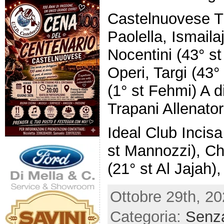
Castelnuovese Tu
Paolella, Ismaila
Nocentini (43° st
Operi, Targi (43°
(1° st Fehmi) A d
Trapani Allenato
Ideal Club Incisa
st Mannozzi), Chi
(21° st Al Jajah),
Ottobre 29th, 20
Categoria:
Senza