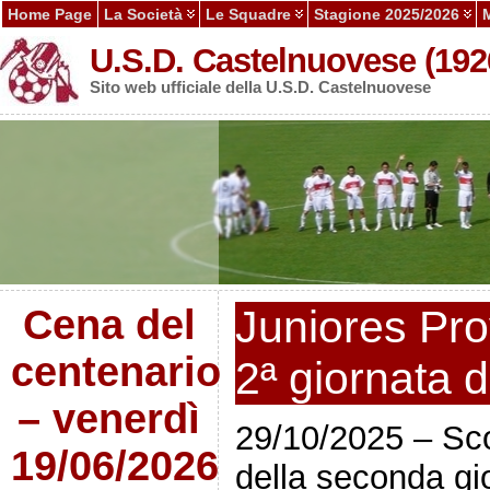
Home Page
La Società
Le Squadre
Stagione 2025/2026
U.S.D. Castelnuovese (192
Sito web ufficiale della U.S.D. Castelnuovese
Cena del
Juniores Pro
centenario
2ª giornata 
– venerdì
29/10/2025 – Sco
19/06/2026
della seconda gi