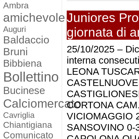
Ambra
amichevole
Juniores Prov
Auguri
giornata di 
Baldaccio
25/10/2025 – Dici
Bruni
interna consecu
Bibbiena
LEONA TUSCAR
Bollettino
CASTELNUOVES
Bucinese
CASTIGLIONESE
Calciomercato
CORTONA CAM.
Cavriglia
VICIOMAGGIO 
Chiantigiana
SANSOVINO 0-
Comunicato
CAPOLONA QUA