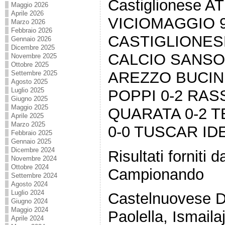
Castiglionese 
Maggio 2026
Aprile 2026
VICIOMAGGIO 
Marzo 2026
Febbraio 2026
CASTIGLIONES
Gennaio 2026
Dicembre 2025
CALCIO SANSO
Novembre 2025
Ottobre 2025
AREZZO BUCIN
Settembre 2025
Agosto 2025
Luglio 2025
POPPI 0-2 RA
Giugno 2025
Maggio 2025
QUARATA 0-2 
Aprile 2025
Marzo 2025
0-0 TUSCAR IDE
Febbraio 2025
Gennaio 2025
Dicembre 2024
Risultati forniti
Novembre 2024
Ottobre 2024
Campionando
Settembre 2024
Agosto 2024
Luglio 2024
Castelnuovese Di
Giugno 2024
Maggio 2024
Paolella, Ismail
Aprile 2024