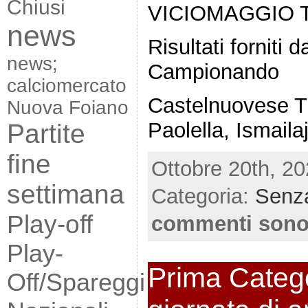
Chiusi
VICIOMAGGIO 
news
Risultati forniti
news;
Campionando
calciomercato
Castelnuovese Tu
Nuova Foiano
Paolella, Ismaila
Partite
fine
Ottobre 20th, 20
settimana
Categoria:
Senza
Play-off
commenti sono
Play-
Prima Catego
Off/Spareggi