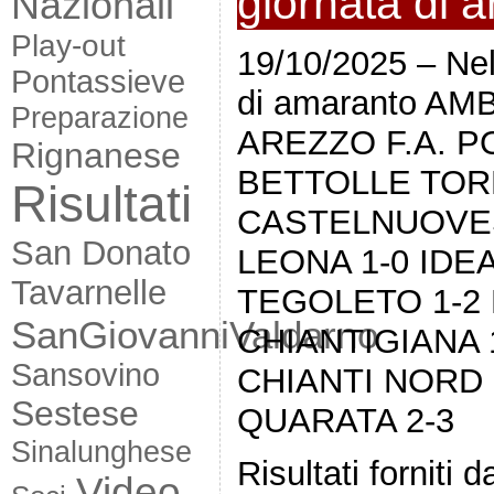
giornata di 
Nazionali
Play-out
19/10/2025 – Nel 
Pontassieve
di amaranto AM
Preparazione
AREZZO F.A. PO
Rignanese
BETTOLLE TORR
Risultati
CASTELNUOVES
San Donato
LEONA 1-0 IDE
Tavarnelle
TEGOLETO 1-2
SanGiovanniValdarno
CHIANTIGIANA 
Sansovino
CHIANTI NORD 
Sestese
QUARATA 2-3
Sinalunghese
Risultati forniti
Video