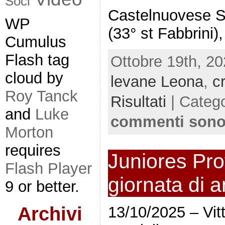
Soci
Castelnuovese S
WP
(33° st Fabbrini)
Cumulus
Flash tag
Ottobre 19th, 20
cloud by
levane Leona
,
c
Roy Tanck
Risultati
| Categ
and
Luke
commenti sono
Morton
requires
Juniores Prov
Flash Player
giornata di 
9 or better.
13/10/2025 – Vitt
Archivi