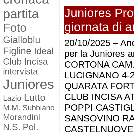
Juniores Prov
partita
giornata di 
Foto
Gialloblu
20/10/2025 – Anc
Figline
Ideal
per la Juniore
Club Incisa
CORTONA CAM.
intervista
LUCIGNANO 4-
Juniores
QUARATA FORTI
CLUB INCISA A
Lutto
Lazio
POPPI CASTIGL
M.M. Subbiano
Morandini
SANSOVINO RA
N.S. Pol.
CASTELNUOVES