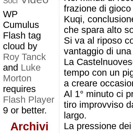
Soci
frazione di gioco
WP
Kuqi, conclusione
Cumulus
che spara alto so
Flash tag
Si va al riposo c
cloud by
vantaggio di una 
Roy Tanck
La Castelnuovese
and
Luke
tempo con un pig
Morton
a creare occasion
requires
Al 1° minuto ci 
Flash Player
tiro improvviso 
9 or better.
largo.
Archivi
La pressione dei 