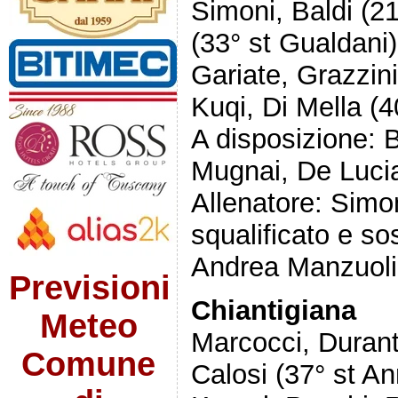
Simoni, Baldi (21
(33° st Gualdani)
Gariate, Grazzini
Kuqi, Di Mella (4
A disposizione: B
Mugnai, De Luci
Allenatore: Simo
squalificato e so
Andrea Manzuoli
Previsioni
Chiantigiana
Meteo
Marcocci, Duranti
Comune
Calosi (37° st An