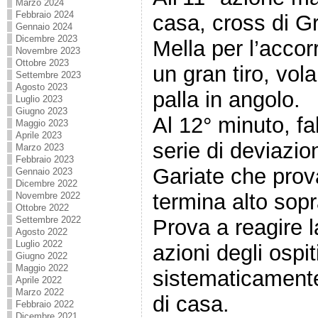
Marzo 2024
Febbraio 2024
casa, cross di Gr
Gennaio 2024
Dicembre 2023
Mella per l’acco
Novembre 2023
Ottobre 2023
un gran tiro, vol
Settembre 2023
Agosto 2023
palla in angolo.
Luglio 2023
Giugno 2023
Al 12° minuto, fal
Maggio 2023
Aprile 2023
serie di deviazion
Marzo 2023
Febbraio 2023
Gariate che prova
Gennaio 2023
Dicembre 2022
termina alto sopr
Novembre 2022
Ottobre 2022
Settembre 2022
Prova a reagire 
Agosto 2022
Luglio 2022
azioni degli ospi
Giugno 2022
Maggio 2022
sistematicamente
Aprile 2022
Marzo 2022
di casa.
Febbraio 2022
Dicembre 2021