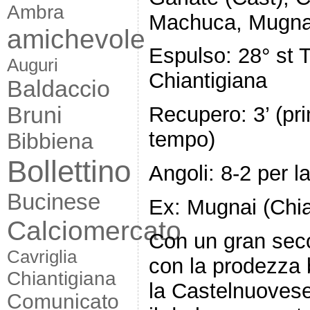
Ambra
Machuca, Mugnai
amichevole
Espulso: 28° st T
Auguri
Chiantigiana
Baldaccio
Bruni
Recupero: 3’ (pr
tempo)
Bibbiena
Bollettino
Angoli: 8-2 per l
Bucinese
Ex: Mugnai (Chi
Calciomercato
Con un gran sec
Cavriglia
con la prodezza b
Chiantigiana
la Castelnuovese
Comunicato