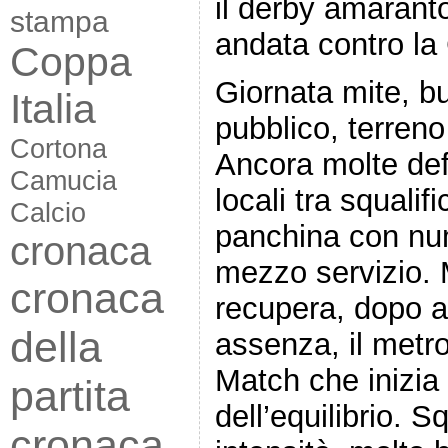
il derby amaranto
stampa
andata contro la 
Coppa
Giornata mite, b
Italia
pubblico, terreno
Cortona
Ancora molte defe
Camucia
locali tra squalif
Calcio
panchina con num
cronaca
mezzo servizio. 
cronaca
recupera, dopo 
della
assenza, il metr
Match che inizia s
partita
dell’equilibrio. 
cronaca