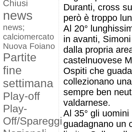
Chiusi
Duranti, cross s
news
però è troppo lu
news;
Al 20° lunghissim
calciomercato
in avanti, Simoni
Nuova Foiano
dalla propria area
Partite
castelnuovese M
fine
Ospiti che guada
collezionano una 
settimana
sempre ben neutra
Play-off
valdarnese.
Play-
Al 35° gli uomini
Off/Spareggi
guadagnano un ca