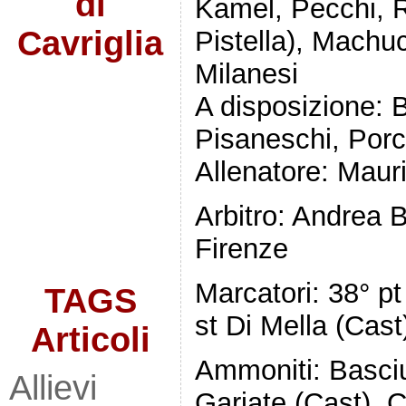
di
Kamel, Pecchi, R
Cavriglia
Pistella), Machu
Milanesi
A disposizione: 
Pisaneschi, Porce
Allenatore: Maur
Arbitro: Andrea B
Firenze
Marcatori: 38° pt
TAGS
st Di Mella (Cast
Articoli
Ammoniti: Basciu
Allievi
Gariate (Cast), C