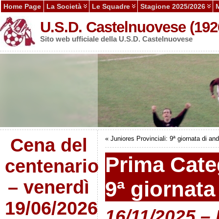
Home Page
La Società
Le Squadre
Stagione 2025/2026
U.S.D. Castelnuovese (192
Sito web ufficiale della U.S.D. Castelnuovese
Cena del
«
Juniores Provinciali: 9ª giornata di an
Prima Cate
centenario
– venerdì
9ª giornata
19/06/2026
16/11/2025 – 