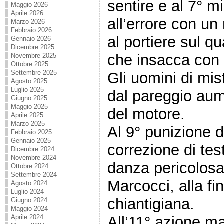
sentire e al 7° m
Maggio 2026
Aprile 2026
all’errore con un
Marzo 2026
Febbraio 2026
al portiere sul q
Gennaio 2026
Dicembre 2025
che insacca con 
Novembre 2025
Ottobre 2025
Settembre 2025
Gli uomini di mis
Agosto 2025
Luglio 2025
dal pareggio aum
Giugno 2025
Maggio 2025
del motore.
Aprile 2025
Marzo 2025
Al 9° punizione d
Febbraio 2025
Gennaio 2025
correzione di tes
Dicembre 2024
Novembre 2024
danza pericolos
Ottobre 2024
Settembre 2024
Marcocci, alla fin
Agosto 2024
Luglio 2024
chiantigiana.
Giugno 2024
Maggio 2024
Aprile 2024
All’11° azione m