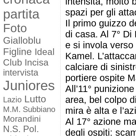
intensità, molto 
partita
spazi per gli atta
Il primo guizzo d
Foto
di casa. Al 7° Di
Gialloblu
e si invola verso
Figline
Ideal
Kamel. L’attacca
Club Incisa
calciare di sinis
intervista
portiere ospite M
Juniores
All’11° punizione 
Lutto
area, bel colpo d
Lazio
M.M. Subbiano
mira è alta e l’a
Morandini
Al 17° azione ma
N.S. Pol.
degli ospiti: sc