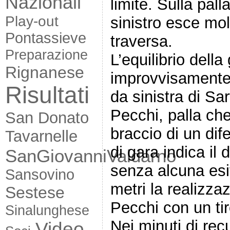
Nazionali
limite. Sulla palla
Play-out
sinistro esce mol
Pontassieve
traversa.
Preparazione
L’equilibrio della
Rignanese
improvvisamente 
Risultati
da sinistra di Sar
Pecchi, palla ch
San Donato
braccio di un dife
Tavarnelle
di gara indica il 
SanGiovanniValdarno
senza alcuna esi
Sansovino
metri la realizza
Sestese
Pecchi con un ti
Sinalunghese
Nei minuti di rec
Video