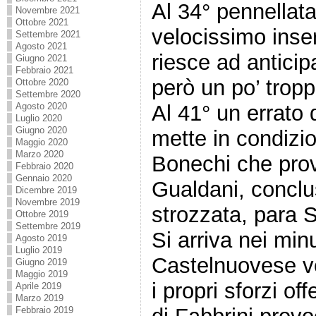
Al 34° pennellata
Novembre 2021
Ottobre 2021
velocissimo inse
Settembre 2021
Agosto 2021
riesce ad anticip
Giugno 2021
Febbraio 2021
però un po’ tropp
Ottobre 2020
Settembre 2020
Agosto 2020
Al 41° un errato 
Luglio 2020
Giugno 2020
mette in condizio
Maggio 2020
Marzo 2020
Bonechi che prova
Febbraio 2020
Gennaio 2020
Gualdani, concl
Dicembre 2019
Novembre 2019
strozzata, para 
Ottobre 2019
Settembre 2019
Si arriva nei minu
Agosto 2019
Luglio 2019
Castelnuovese ve
Giugno 2019
Maggio 2019
i propri sforzi of
Aprile 2019
Marzo 2019
Febbraio 2019