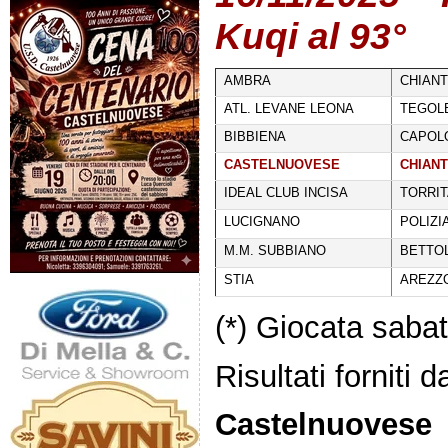
Kuqi al 93°
AMBRA
CHIANT
ATL. LEVANE LEONA
TEGOL
BIBBIENA
CAPOL
CASTELNUOVESE
CHIANT
IDEAL CLUB INCISA
TORRIT
LUCIGNANO
POLIZI
M.M. SUBBIANO
BETTO
STIA
AREZZO
(*) Giocata sab
Risultati forniti 
Castelnuovese